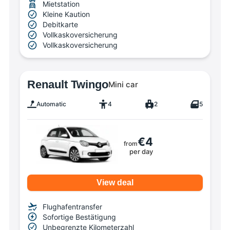
Mietstation
Kleine Kaution
Debitkarte
Vollkaskoversicherung
Vollkaskoversicherung
Renault Twingo
Mini car
Automatic
4
2
5
€4
from
per day
View deal
Flughafentransfer
Sofortige Bestätigung
Unbegrenzte Kilometerzahl