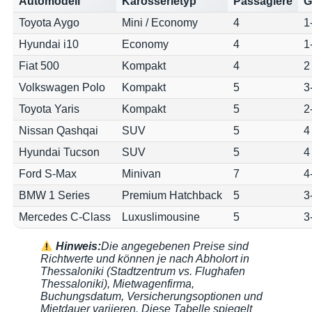
Automodell
Karosserietyp
Passagiere
G
Toyota Aygo
Mini / Economy
4
1
Hyundai i10
Economy
4
1
Fiat 500
Kompakt
4
2
Volkswagen Polo
Kompakt
5
3
Toyota Yaris
Kompakt
5
2
Nissan Qashqai
SUV
5
4
Hyundai Tucson
SUV
5
4
Ford S-Max
Minivan
7
4
BMW 1 Series
Premium Hatchback
5
3
Mercedes C-Class
Luxuslimousine
5
3
Hinweis:
Die angegebenen Preise sind
Richtwerte und können je nach Abholort in
Thessaloniki (Stadtzentrum vs. Flughafen
Thessaloniki), Mietwagenfirma,
Buchungsdatum, Versicherungsoptionen und
Mietdauer variieren. Diese Tabelle spiegelt