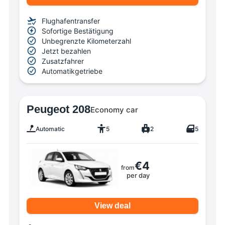
Flughafentransfer
Sofortige Bestätigung
Unbegrenzte Kilometerzahl
Jetzt bezahlen
Zusatzfahrer
Automatikgetriebe
Peugeot 208
Economy car
Automatic
5
2
5
€4
from
per day
View deal