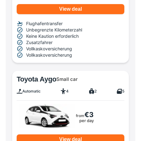
View deal
Flughafentransfer
Unbegrenzte Kilometerzahl
Keine Kaution erforderlich
Zusatzfahrer
Vollkaskoversicherung
Vollkaskoversicherung
Toyota Aygo
Small car
Automatic
4
2
5
€3
from
per day
View deal