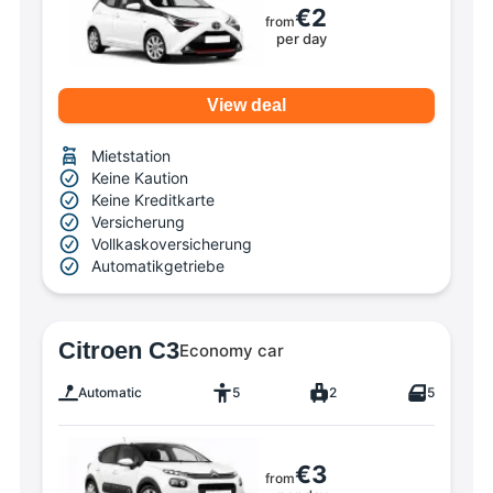
€2
from
per day
View deal
Mietstation
Keine Kaution
Keine Kreditkarte
Versicherung
Vollkaskoversicherung
Automatikgetriebe
Citroen C3
Economy car
Automatic
5
2
5
€3
from