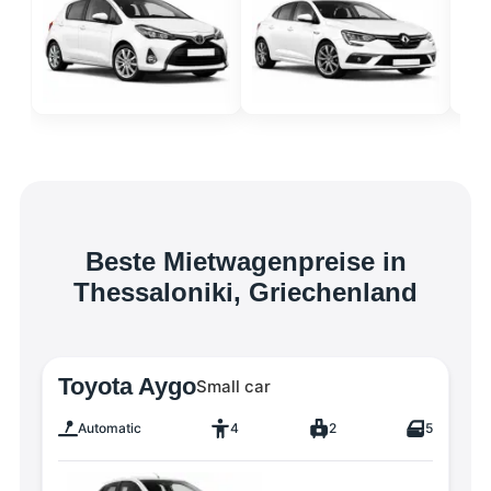
Beste Mietwagenpreise in
Thessaloniki, Griechenland
Toyota Aygo
Small car
Automatic
4
2
5