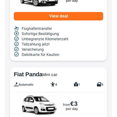
per day
View deal
Flughafentransfer
Sofortige Bestätigung
Unbegrenzte Kilometerzahl
Teilzahlung jetzt
Versicherung
Debitkarte für Kaution
Fiat Panda
Mini car
Automatic
4
1
5
€3
from
per day