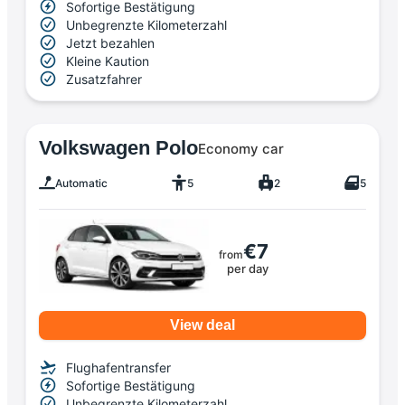
Sofortige Bestätigung
Unbegrenzte Kilometerzahl
Jetzt bezahlen
Kleine Kaution
Zusatzfahrer
Volkswagen Polo
Economy car
Automatic
5
2
5
€7
from
per day
View deal
Flughafentransfer
Sofortige Bestätigung
Unbegrenzte Kilometerzahl