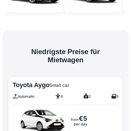
Niedrigste Preise für
Mietwagen
Toyota Aygo
Small car
Automatic
4
2
5
€5
from
per day