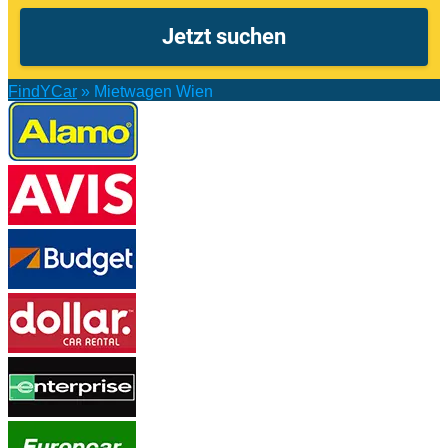
FindYCar
»
Mietwagen Wien