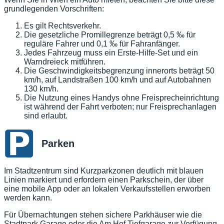
grundlegenden Vorschriften:
Es gilt Rechtsverkehr.
Die gesetzliche Promillegrenze beträgt 0,5 ‰ für
reguläre Fahrer und 0,1 ‰ für Fahranfänger.
Jedes Fahrzeug muss ein Erste-Hilfe-Set und ein
Warndreieck mitführen.
Die Geschwindigkeitsbegrenzung innerorts beträgt 50
km/h, auf Landstraßen 100 km/h und auf Autobahnen
130 km/h.
Die Nutzung eines Handys ohne Freisprecheinrichtung
ist während der Fahrt verboten; nur Freisprechanlagen
sind erlaubt.
Parken
Im Stadtzentrum sind Kurzparkzonen deutlich mit blauen
Linien markiert und erfordern einen Parkschein, der über
eine mobile App oder an lokalen Verkaufsstellen erworben
werden kann.
Für Übernachtungen stehen sichere Parkhäuser wie die
Stadtpark Garage oder die Am Hof Tiefgarage zur Verfügung,