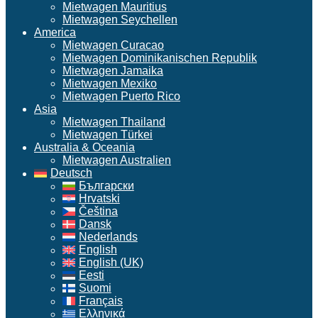
Mietwagen Mauritius
Mietwagen Seychellen
America
Mietwagen Curacao
Mietwagen Dominikanischen Republik
Mietwagen Jamaika
Mietwagen Mexiko
Mietwagen Puerto Rico
Asia
Mietwagen Thailand
Mietwagen Türkei
Australia & Oceania
Mietwagen Australien
Deutsch
Български
Hrvatski
Čeština
Dansk
Nederlands
English
English (UK)
Eesti
Suomi
Français
Ελληνικά