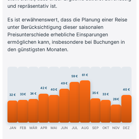
und repräsentativ ist.
Es ist erwähnenswert, dass die Planung einer Reise
unter Berücksichtigung dieser saisonalen
Preisunterschiede erhebliche Einsparungen
ermöglichen kann, insbesondere bei Buchungen in
den günstigsten Monaten.
61 €
59 €
49 €
42 €
40 €
40 €
35 €
34 €
33 €
33 €
32 €
26 €
JAN
FEB
MÄR
APR
MAI
JUN
JUL
AUG
SEP
OKT
NOV
DEZ