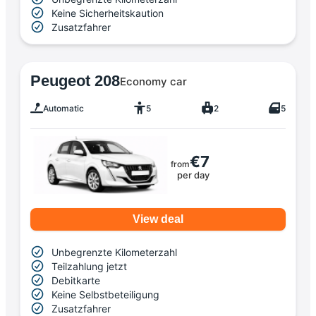
Keine Sicherheitskaution
Zusatzfahrer
Peugeot 208
Economy car
Automatic
5
2
5
€7
from
per day
View deal
Unbegrenzte Kilometerzahl
Teilzahlung jetzt
Debitkarte
Keine Selbstbeteiligung
Zusatzfahrer