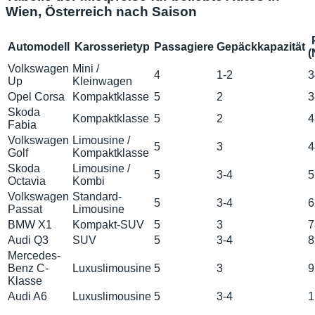
Wien, Österreich nach Saison
Automodell
Karosserietyp
Passagiere
Gepäckkapazität
(
Volkswagen
Mini /
4
1-2
3
Up
Kleinwagen
Opel Corsa
Kompaktklasse
5
2
3
Skoda
Kompaktklasse
5
2
4
Fabia
Volkswagen
Limousine /
5
3
4
Golf
Kompaktklasse
Skoda
Limousine /
5
3-4
5
Octavia
Kombi
Volkswagen
Standard-
5
3-4
6
Passat
Limousine
BMW X1
Kompakt-SUV
5
3
7
Audi Q3
SUV
5
3-4
8
Mercedes-
Benz C-
Luxuslimousine
5
3
9
Klasse
Audi A6
Luxuslimousine
5
3-4
1