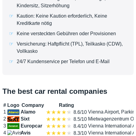
Kindersitz, Sitzerhöhung
Kaution: Keine Kaution erforderlich, Keine
Kreditkarte nötig
Keine versteckten Gebühren oder Provisionen
Versicherung: Haftpflicht (TPL), Teilkasko (CDW),
Vollkasko
24/7 Kundenservice per Telefon und E-Mail
The best car rental companies
#
Logo
Company
Rating
1
Alamo
Vienna Airport, Parkin
8.6/10
2
Sixt
Mietwagenzentrum Obje
8.5/10
3
Europcar
Vienna International A
8.4/10
4
Avis
Vienna International A
8.3/10