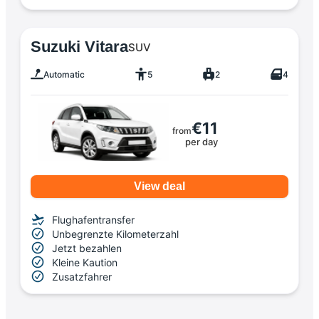
Suzuki Vitara
SUV
Automatic
5
2
4
€11
from
per day
View deal
Flughafentransfer
Unbegrenzte Kilometerzahl
Jetzt bezahlen
Kleine Kaution
Zusatzfahrer