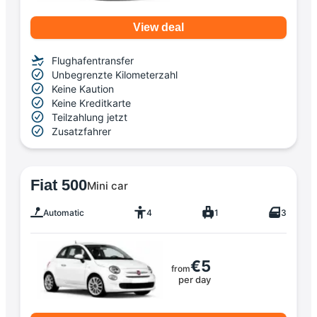
View deal
Flughafentransfer
Unbegrenzte Kilometerzahl
Keine Kaution
Keine Kreditkarte
Teilzahlung jetzt
Zusatzfahrer
Fiat 500
Mini car
Automatic
4
1
3
€5
from
per day