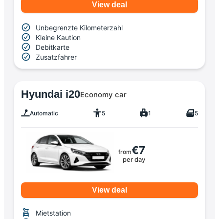
View deal
Unbegrenzte Kilometerzahl
Kleine Kaution
Debitkarte
Zusatzfahrer
Hyundai i20
Economy car
Automatic
5
1
5
€7
from
per day
View deal
Mietstation