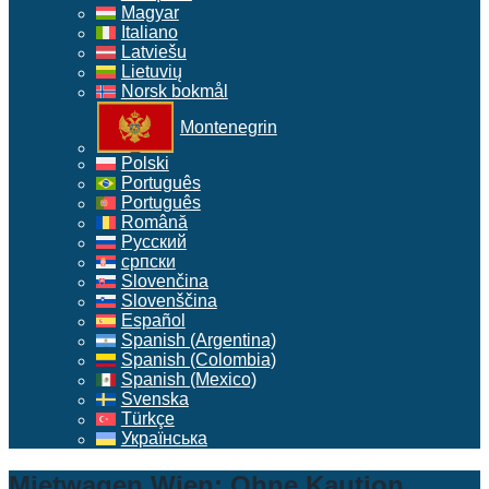
Magyar
Italiano
Latviešu
Lietuvių
Norsk bokmål
Montenegrin
Polski
Português
Português
Română
Русский
српски
Slovenčina
Slovenščina
Español
Spanish (Argentina)
Spanish (Colombia)
Spanish (Mexico)
Svenska
Türkçe
Українська
Mietwagen Wien: Ohne Kaution,