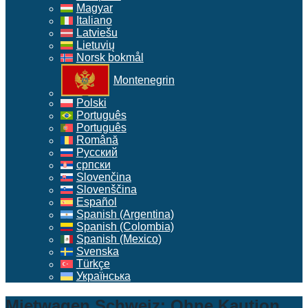
Magyar
Italiano
Latviešu
Lietuvių
Norsk bokmål
Montenegrin
Polski
Português
Português
Română
Русский
српски
Slovenčina
Slovenščina
Español
Spanish (Argentina)
Spanish (Colombia)
Spanish (Mexico)
Svenska
Türkçe
Українська
Mietwagen Schweiz: Ohne Kaution,