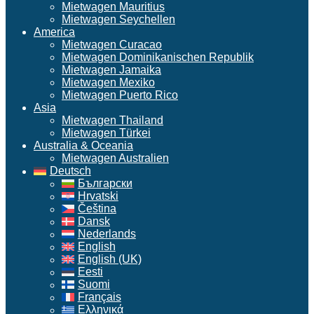
Mietwagen Mauritius
Mietwagen Seychellen
America
Mietwagen Curacao
Mietwagen Dominikanischen Republik
Mietwagen Jamaika
Mietwagen Mexiko
Mietwagen Puerto Rico
Asia
Mietwagen Thailand
Mietwagen Türkei
Australia & Oceania
Mietwagen Australien
Deutsch
Български
Hrvatski
Čeština
Dansk
Nederlands
English
English (UK)
Eesti
Suomi
Français
Ελληνικά