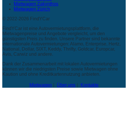
Mietwagen Zakynthos
Mietwagen Zürich
© 2022-2026 FindYCar
FindYCar ist eine Autovermietungsplattform, die
Mietwagenpreise und Angebote vergleicht, um den
günstigsten Preis zu finden. Unsere Partner sind bekannte
internationale Autovermietungen: Alamo, Enterprise, Hertz,
National, Dollar, SIXT, Keddy, Thrifty, Goldcar, Europcar,
Avis, Carwiz und andere.
Dank der Zusammenarbeit mit lokalen Autovermietungen
können wir die niedrigsten Preise sowie Mietwagen ohne
Kaution und ohne Kreditkartennutzung anbieten.
Mietwagen
Über uns
Kontakte