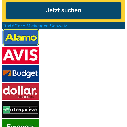
FindYCar
»
Mietwagen Schweiz