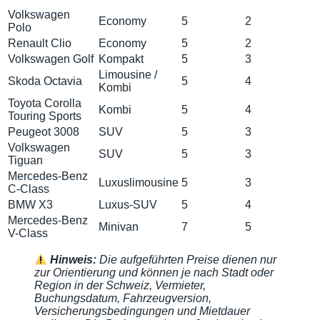
Volkswagen
Economy
5
2
Polo
Renault Clio
Economy
5
2
Volkswagen Golf
Kompakt
5
3
Limousine /
Skoda Octavia
5
4
Kombi
Toyota Corolla
Kombi
5
4
Touring Sports
Peugeot 3008
SUV
5
3
Volkswagen
SUV
5
3
Tiguan
Mercedes-Benz
Luxuslimousine
5
3
C-Class
BMW X3
Luxus-SUV
5
4
Mercedes-Benz
Minivan
7
5
V-Class
Hinweis:
Die aufgeführten Preise dienen nur
zur Orientierung und können je nach Stadt oder
Region in der Schweiz, Vermieter,
Buchungsdatum, Fahrzeugversion,
Versicherungsbedingungen und Mietdauer