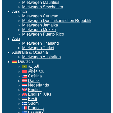
Mietwagen Mauritius
Mietwagen Seychellen
America
Mietwagen Curacao
Mietwagen Dominikanischen Republik
Mietwagen Jamaika
Mietwagen Mexiko
Mietwagen Puerto Rico
Asia
Mietwagen Thailand
Mietwagen Türkei
Australia & Oceania
Mietwagen Australien
Deutsch
العربية
简体中文
Čeština
Dansk
Nederlands
English
English (UK)
Eesti
Suomi
Français
Ελληνικά