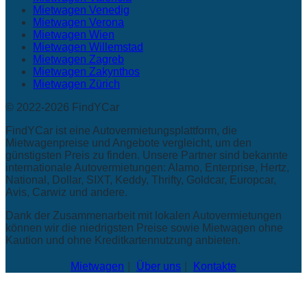
Mietwagen Venedig
Mietwagen Verona
Mietwagen Wien
Mietwagen Willemstad
Mietwagen Zagreb
Mietwagen Zakynthos
Mietwagen Zürich
© 2022-2026 FindYCar
FindYCar ist eine Autovermietungsplattform, die
Mietwagenpreise und Angebote vergleicht, um den
günstigsten Preis zu finden. Unsere Partner sind bekannte
internationale Autovermietungen: Alamo, Enterprise, Hertz,
National, Dollar, SIXT, Keddy, Thrifty, Goldcar, Europcar,
Avis, Carwiz und andere.
Dank der Zusammenarbeit mit lokalen Autovermietungen
können wir die niedrigsten Preise sowie Mietwagen ohne
Kaution und ohne Kreditkartennutzung anbieten.
Mietwagen
Über uns
Kontakte