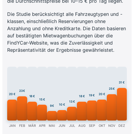
die Durchschnittspreise bei 10–15 € pro Tag liegen.
Die Studie berücksichtigt alle Fahrzeugtypen und -
klassen, einschließlich Reservierungen ohne
Anzahlung und ohne Kreditkarte. Die Daten basieren
auf bestätigten Mietwagenbuchungen über die
FindYCar-Website, was die Zuverlässigkeit und
Repräsentativität der Ergebnisse gewährleistet.
31 €
25 €
23 €
20 €
20 €
19 €
18 €
18 €
15 €
13 €
10 €
9 €
JAN
FEB
MÄR
APR
MAI
JUN
JUL
AUG
SEP
OKT
NOV
DEZ