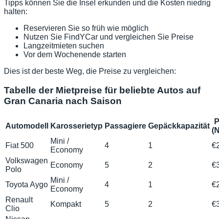
Tipps können Sie die Insel erkunden und die Kosten niedrig
halten:
Reservieren Sie so früh wie möglich
Nutzen Sie FindYCar und vergleichen Sie Preise
Langzeitmieten suchen
Vor dem Wochenende starten
Dies ist der beste Weg, die Preise zu vergleichen:
Tabelle der Mietpreise für beliebte Autos auf
Gran Canaria nach Saison
P
Automodell
Karosserietyp
Passagiere
Gepäckkapazität
(
Mini /
Fiat 500
4
1
€
Economy
Volkswagen
Economy
5
2
€
Polo
Mini /
Toyota Aygo
4
1
€
Economy
Renault
Kompakt
5
2
€
Clio