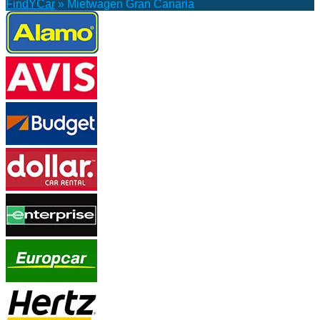
FindYCar
»
Mietwagen Gran Canaria