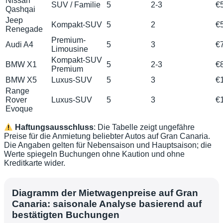
Nissan
SUV / Familie
5
2-3
€
Qashqai
Jeep
Kompakt-SUV
5
2
€
Renegade
Premium-
Audi A4
5
3
€
Limousine
Kompakt-SUV
BMW X1
5
2-3
€
Premium
BMW X5
Luxus-SUV
5
3
€
Range
Rover
Luxus-SUV
5
3
€
Evoque
Haftungsausschluss
: Die Tabelle zeigt ungefähre
Preise für die Anmietung beliebter Autos auf Gran Canaria.
Die Angaben gelten für Nebensaison und Hauptsaison; die
Werte spiegeln Buchungen ohne Kaution und ohne
Kreditkarte wider.
Diagramm der Mietwagenpreise auf Gran
Canaria: saisonale Analyse basierend auf
bestätigten Buchungen