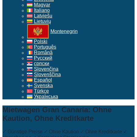
Magyar
Italiano
Latviešu
Lietuvių
Montenegrin
Polski
Português
Română
Русский
српски
Slovenčina
Slovenščina
Español
Svenska
Türkçe
Українська
Mietwagen Gran Canaria: Ohne
Kaution, Ohne Kreditkarte
✓ Günstige Preise ✓ Ohne Kaution ✓ Ohne Kreditkarte ✓