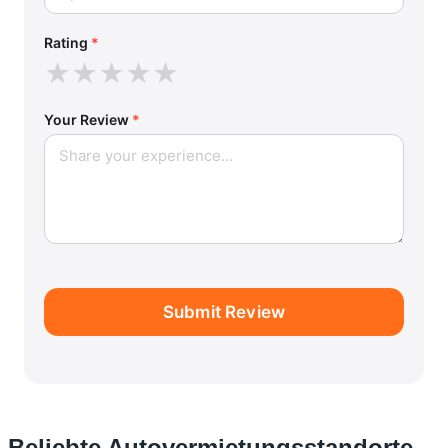
Rating
*
★
★
★
★
★
Your Review
*
Submit Review
Beliebte Autovermietungsstandorte