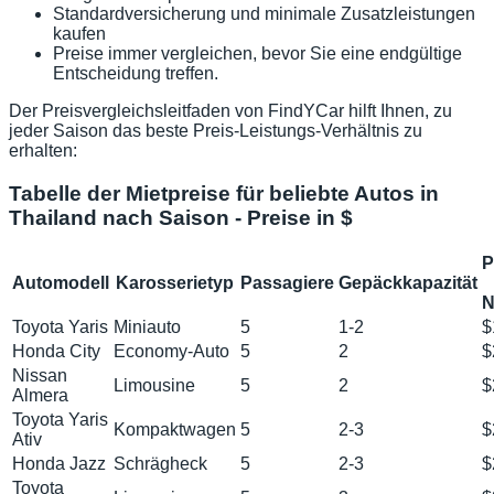
Standardversicherung und minimale Zusatzleistungen
kaufen
Preise immer vergleichen, bevor Sie eine endgültige
Entscheidung treffen.
Der Preisvergleichsleitfaden von FindYCar hilft Ihnen, zu
jeder Saison das beste Preis-Leistungs-Verhältnis zu
erhalten:
Tabelle der Mietpreise für beliebte Autos in
Thailand nach Saison - Preise in $
P
Automodell
Karosserietyp
Passagiere
Gepäckkapazität
N
Toyota Yaris
Miniauto
5
1-2
$
Honda City
Economy-Auto
5
2
$
Nissan
Limousine
5
2
$
Almera
Toyota Yaris
Kompaktwagen
5
2-3
$
Ativ
Honda Jazz
Schrägheck
5
2-3
$
Toyota