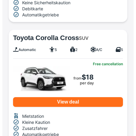
Keine Sicherheitskaution
Debitkarte
Automatikgetriebe
Toyota Corolla Cross
SUV
Automatic
5
2
A/C
5
Free cancellation
$18
from
per day
View deal
Mietstation
Kleine Kaution
Zusatzfahrer
Automatikgetriebe