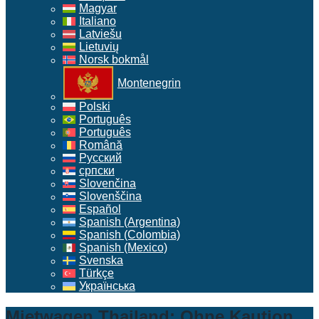
Magyar
Italiano
Latviešu
Lietuvių
Norsk bokmål
Montenegrin
Polski
Português
Português
Română
Русский
српски
Slovenčina
Slovenščina
Español
Spanish (Argentina)
Spanish (Colombia)
Spanish (Mexico)
Svenska
Türkçe
Українська
Mietwagen Thailand: Ohne Kaution,