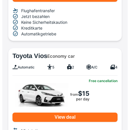
Flughafentransfer
Jetzt bezahlen
Keine Sicherheitskaution
Kreditkarte
Automatikgetriebe
Toyota Vios
Economy car
Automatic
5
2
A/C
4
Free cancellation
$15
from
per day
View deal