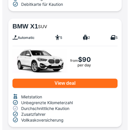
Debitkarte für Kaution
BMW X1
SUV
Automatic
5
2
5
$90
from
per day
View deal
Mietstation
Unbegrenzte Kilometerzahl
Durchschnittliche Kaution
Zusatzfahrer
Vollkaskoversicherung