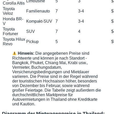
Limousine
5
3
$
Corolla Altis
Toyota
Familienauto
7
3-4
$
Veloz
Honda BR-
Kompakt-SUV
7
3-4
$
V
Toyota
SUV
7
4
$
Fortuner
Toyota Hilux
Pickup
5
4
$
Revo
Hinweis:
Die angegebenen Preise sind
Richtwerte und können je nach Standort -
Bangkok, Phuket, Chiang Mai, Krabi usw.,
Vermieter, Buchungsdatum,
Versicherungsbedingungen und Mietdauer
variieren. Die Preise sind in der Regel während
der touristischen Hochsaison höher, besonders
von Dezember bis Februar, sowie während
großer Feiertage. Die Tabelle zeigt außerdem die
durchschnittlichen Marktpreise für
Autovermietungen in Thailand ohne Kreditkarte
und Kaution.
Diagramm der Mietwagenpreise in Thailand: