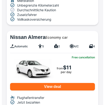
Mietstation
Unbegrenzte Kilometerzahl
Durchschnittliche Kaution
Zusatzfahrer
Vollkaskoversicherung
Nissan Almera
Economy car
Automatic
5
2
A/C
4
Free cancellation
$11
from
per day
View deal
Flughafentransfer
Jetzt bezahlen