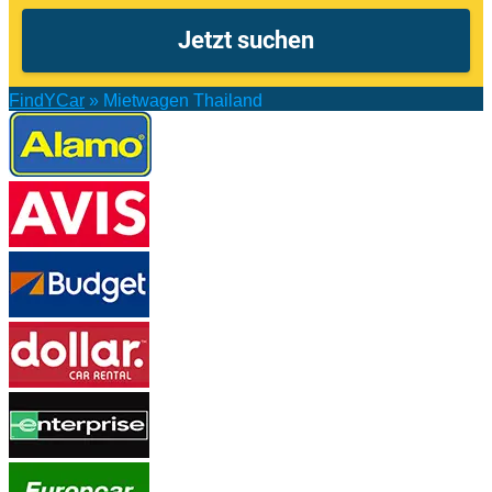
FindYCar
»
Mietwagen Thailand