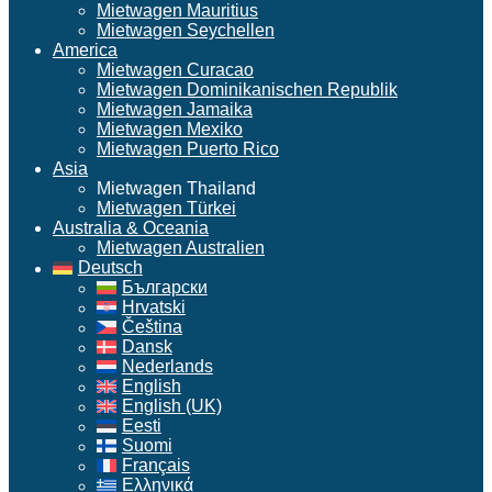
Mietwagen Mauritius
Mietwagen Seychellen
America
Mietwagen Curacao
Mietwagen Dominikanischen Republik
Mietwagen Jamaika
Mietwagen Mexiko
Mietwagen Puerto Rico
Asia
Mietwagen Thailand
Mietwagen Türkei
Australia & Oceania
Mietwagen Australien
Deutsch
Български
Hrvatski
Čeština
Dansk
Nederlands
English
English (UK)
Eesti
Suomi
Français
Ελληνικά