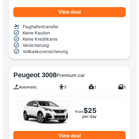
View deal
Flughafentransfer
Keine Kaution
Keine Kreditkarte
Versicherung
Vollkaskoversicherung
Peugeot 3008
Premium car
Automatic
5
2
5
$25
from
per day
View deal