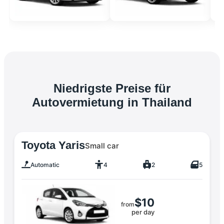
Niedrigste Preise für
Autovermietung in Thailand
Toyota Yaris
Small car
Automatic
4
2
5
$10
from
per day