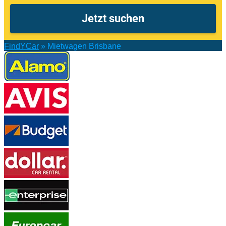
FindYCar
»
Mietwagen Brisbane