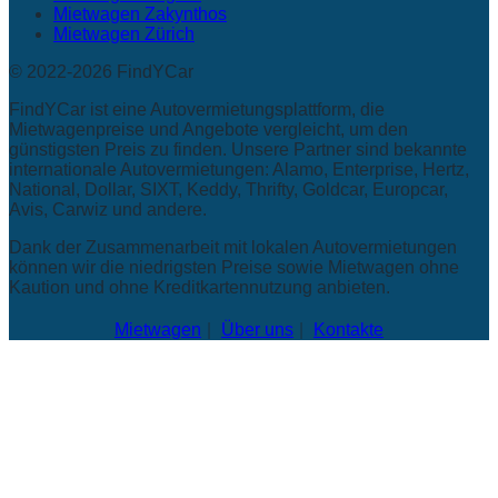
Mietwagen Zakynthos
Mietwagen Zürich
© 2022-2026 FindYCar
FindYCar ist eine Autovermietungsplattform, die
Mietwagenpreise und Angebote vergleicht, um den
günstigsten Preis zu finden. Unsere Partner sind bekannte
internationale Autovermietungen: Alamo, Enterprise, Hertz,
National, Dollar, SIXT, Keddy, Thrifty, Goldcar, Europcar,
Avis, Carwiz und andere.
Dank der Zusammenarbeit mit lokalen Autovermietungen
können wir die niedrigsten Preise sowie Mietwagen ohne
Kaution und ohne Kreditkartennutzung anbieten.
Mietwagen
Über uns
Kontakte