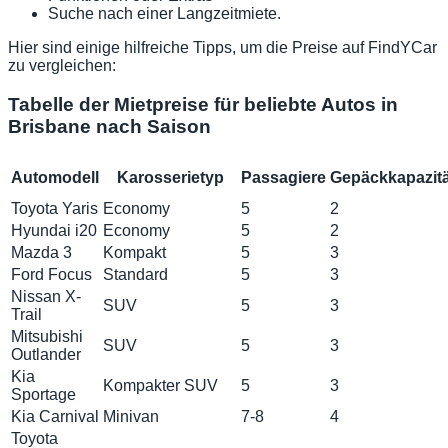
Suche nach einer Langzeitmiete.
Hier sind einige hilfreiche Tipps, um die Preise auf FindYCar
zu vergleichen:
Tabelle der Mietpreise für beliebte Autos in
Brisbane nach Saison
Automodell
Karosserietyp
Passagiere
Gepäckkapazitä
Toyota Yaris
Economy
5
2
Hyundai i20
Economy
5
2
Mazda 3
Kompakt
5
3
Ford Focus
Standard
5
3
Nissan X-
SUV
5
3
Trail
Mitsubishi
SUV
5
3
Outlander
Kia
Kompakter SUV
5
3
Sportage
Kia Carnival
Minivan
7-8
4
Toyota