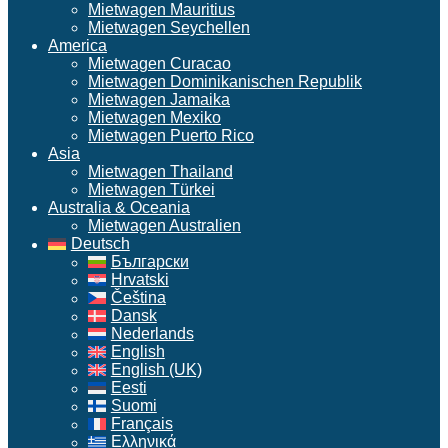
Mietwagen Mauritius
Mietwagen Seychellen
America
Mietwagen Curacao
Mietwagen Dominikanischen Republik
Mietwagen Jamaika
Mietwagen Mexiko
Mietwagen Puerto Rico
Asia
Mietwagen Thailand
Mietwagen Türkei
Australia & Oceania
Mietwagen Australien
Deutsch
Български
Hrvatski
Čeština
Dansk
Nederlands
English
English (UK)
Eesti
Suomi
Français
Ελληνικά