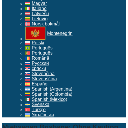
Magyar
Italiano
Latviešu
Lietuvių
Norsk bokmål
Montenegrin
Polski
Português
Português
Română
Русский
српски
Slovenčina
Slovenščina
Español
Spanish (Argentina)
Spanish (Colombia)
Spanish (Mexico)
Svenska
Türkçe
Українська
Mietwagen Brisbane: Ohne Kaution,