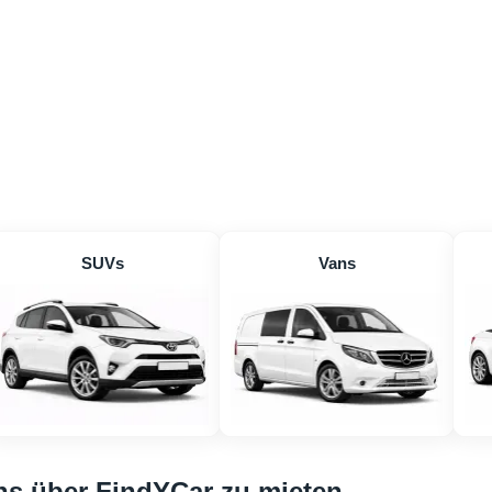
SUVs
Vans
rns über FindYCar zu mieten