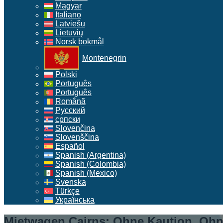
Magyar
Italiano
Latviešu
Lietuvių
Norsk bokmål
Montenegrin
Polski
Português
Português
Română
Русский
српски
Slovenčina
Slovenščina
Español
Spanish (Argentina)
Spanish (Colombia)
Spanish (Mexico)
Svenska
Türkçe
Українська
Mietwagen Cairns: Ohne Kaution, Ohne