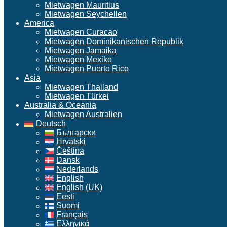
Mietwagen Mauritius
Mietwagen Seychellen
America
Mietwagen Curacao
Mietwagen Dominikanischen Republik
Mietwagen Jamaika
Mietwagen Mexiko
Mietwagen Puerto Rico
Asia
Mietwagen Thailand
Mietwagen Türkei
Australia & Oceania
Mietwagen Australien
Deutsch
Български
Hrvatski
Čeština
Dansk
Nederlands
English
English (UK)
Eesti
Suomi
Français
Ελληνικά