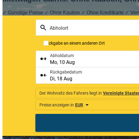
✓ Günstige Preise ✓ Ohne Kaution ✓ Ohne Kreditkarte ✓ Ver