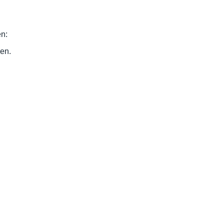
en:
en.