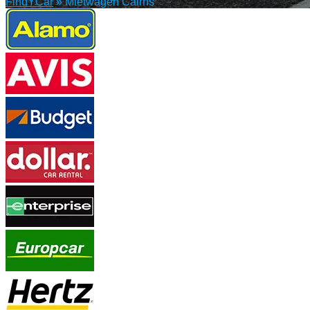
FindYCar
»
Mietwagen Cairns