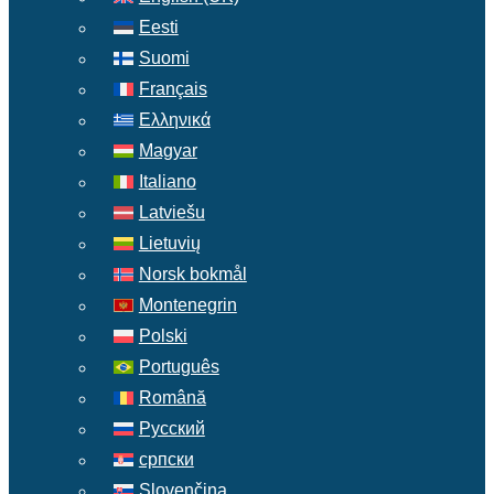
Eesti
Suomi
Français
Ελληνικά
Magyar
Italiano
Latviešu
Lietuvių
Norsk bokmål
Montenegrin
Polski
Português
Română
Русский
српски
Slovenčina