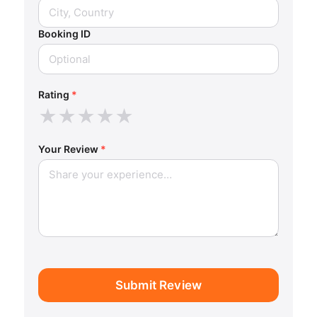
Booking ID
Rating
*
★
★
★
★
★
Your Review
*
Submit Review