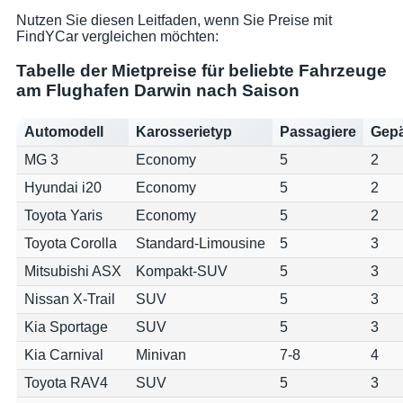
Nutzen Sie diesen Leitfaden, wenn Sie Preise mit
FindYCar vergleichen möchten:
Tabelle der Mietpreise für beliebte Fahrzeuge
am Flughafen Darwin nach Saison
Automodell
Karosserietyp
Passagiere
Gepä
MG 3
Economy
5
2
Hyundai i20
Economy
5
2
Toyota Yaris
Economy
5
2
Toyota Corolla
Standard-Limousine
5
3
Mitsubishi ASX
Kompakt-SUV
5
3
Nissan X-Trail
SUV
5
3
Kia Sportage
SUV
5
3
Kia Carnival
Minivan
7-8
4
Toyota RAV4
SUV
5
3