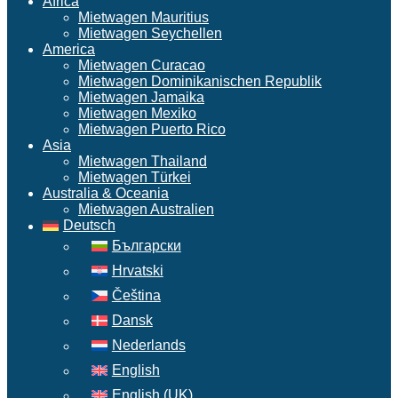
Africa
Mietwagen Mauritius
Mietwagen Seychellen
America
Mietwagen Curacao
Mietwagen Dominikanischen Republik
Mietwagen Jamaika
Mietwagen Mexiko
Mietwagen Puerto Rico
Asia
Mietwagen Thailand
Mietwagen Türkei
Australia & Oceania
Mietwagen Australien
Deutsch
Български
Hrvatski
Čeština
Dansk
Nederlands
English
English (UK)