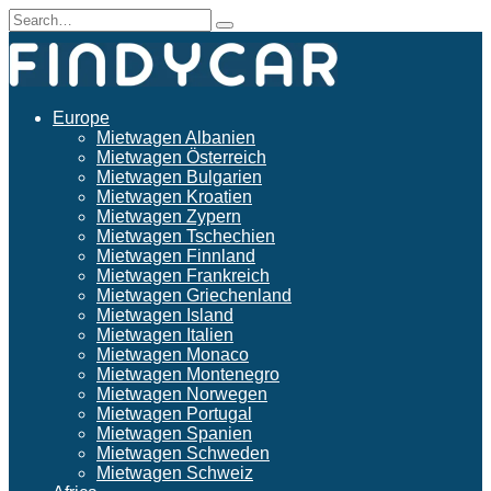
Skip
Search
to
for:
content
Europe
Mietwagen Albanien
Mietwagen Österreich
Mietwagen Bulgarien
Mietwagen Kroatien
Mietwagen Zypern
Mietwagen Tschechien
Mietwagen Finnland
Mietwagen Frankreich
Mietwagen Griechenland
Mietwagen Island
Mietwagen Italien
Mietwagen Monaco
Mietwagen Montenegro
Mietwagen Norwegen
Mietwagen Portugal
Mietwagen Spanien
Mietwagen Schweden
Mietwagen Schweiz