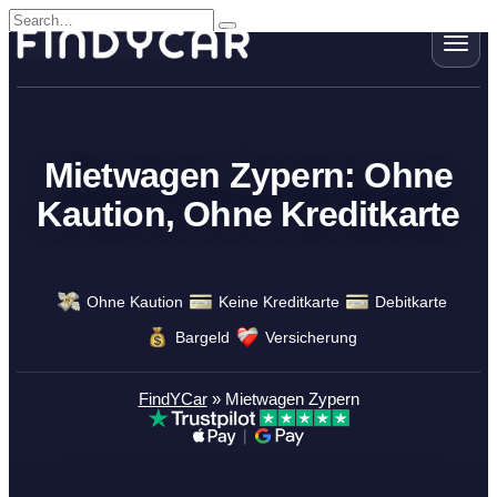
Skip
Search
to
for:
content
Mietwagen Zypern: Ohne
Kaution, Ohne Kreditkarte
Ohne Kaution
Keine Kreditkarte
Debitkarte
Bargeld
Versicherung
FindYCar
»
Mietwagen Zypern