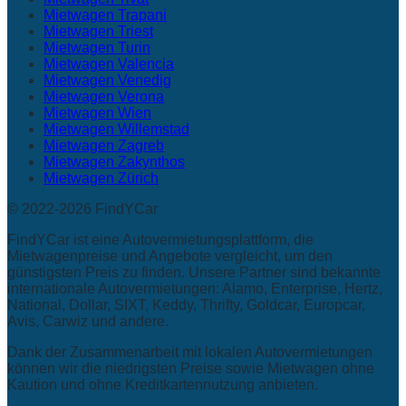
Mietwagen Trapani
Mietwagen Triest
Mietwagen Turin
Mietwagen Valencia
Mietwagen Venedig
Mietwagen Verona
Mietwagen Wien
Mietwagen Willemstad
Mietwagen Zagreb
Mietwagen Zakynthos
Mietwagen Zürich
© 2022-2026 FindYCar
FindYCar ist eine Autovermietungsplattform, die
Mietwagenpreise und Angebote vergleicht, um den
günstigsten Preis zu finden. Unsere Partner sind bekannte
internationale Autovermietungen: Alamo, Enterprise, Hertz,
National, Dollar, SIXT, Keddy, Thrifty, Goldcar, Europcar,
Avis, Carwiz und andere.
Dank der Zusammenarbeit mit lokalen Autovermietungen
können wir die niedrigsten Preise sowie Mietwagen ohne
Kaution und ohne Kreditkartennutzung anbieten.