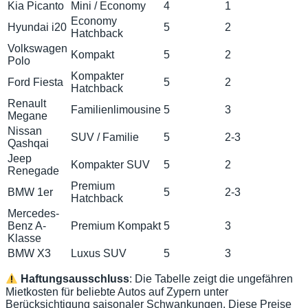
Kia Picanto
Mini / Economy
4
1
Economy
Hyundai i20
5
2
Hatchback
Volkswagen
Kompakt
5
2
Polo
Kompakter
Ford Fiesta
5
2
Hatchback
Renault
Familienlimousine
5
3
Megane
Nissan
SUV / Familie
5
2-3
Qashqai
Jeep
Kompakter SUV
5
2
Renegade
Premium
BMW 1er
5
2-3
Hatchback
Mercedes-
Benz A-
Premium Kompakt
5
3
Klasse
BMW X3
Luxus SUV
5
3
Haftungsausschluss
: Die Tabelle zeigt die ungefähren
Mietkosten für beliebte Autos auf Zypern unter
Berücksichtigung saisonaler Schwankungen. Diese Preise