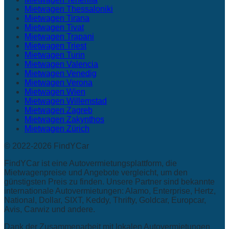
Mietwagen Thessaloniki
Mietwagen Tirana
Mietwagen Tivat
Mietwagen Trapani
Mietwagen Triest
Mietwagen Turin
Mietwagen Valencia
Mietwagen Venedig
Mietwagen Verona
Mietwagen Wien
Mietwagen Willemstad
Mietwagen Zagreb
Mietwagen Zakynthos
Mietwagen Zürich
© 2022-2026 FindYCar
FindYCar ist eine Autovermietungsplattform, die
Mietwagenpreise und Angebote vergleicht, um den
günstigsten Preis zu finden. Unsere Partner sind bekannte
internationale Autovermietungen: Alamo, Enterprise, Hertz,
National, Dollar, SIXT, Keddy, Thrifty, Goldcar, Europcar,
Avis, Carwiz und andere.
Dank der Zusammenarbeit mit lokalen Autovermietungen