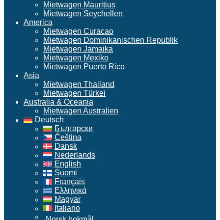
Mietwagen Mauritius
Mietwagen Seychellen
America
Mietwagen Curacao
Mietwagen Dominikanischen Republik
Mietwagen Jamaika
Mietwagen Mexiko
Mietwagen Puerto Rico
Asia
Mietwagen Thailand
Mietwagen Türkei
Australia & Oceania
Mietwagen Australien
Deutsch
Български
Čeština
Dansk
Nederlands
English
Suomi
Français
Ελληνικά
Magyar
Italiano
Norsk bokmål