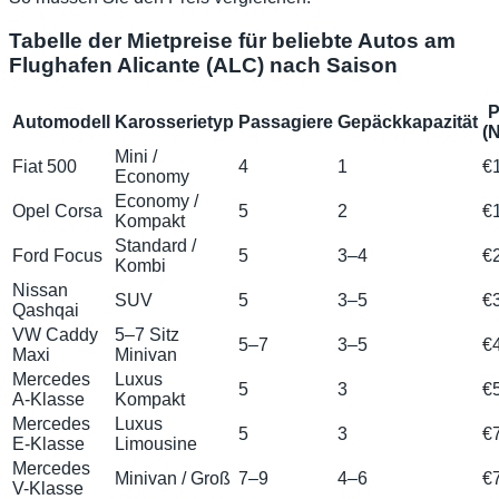
Tabelle der Mietpreise für beliebte Autos am
Flughafen Alicante (ALC) nach Saison
P
Automodell
Karosserietyp
Passagiere
Gepäckkapazität
(
Mini /
Fiat 500
4
1
€
Economy
Economy /
Opel Corsa
5
2
€
Kompakt
Standard /
Ford Focus
5
3–4
€
Kombi
Nissan
SUV
5
3–5
€
Qashqai
VW Caddy
5–7 Sitz
5–7
3–5
€
Maxi
Minivan
Mercedes
Luxus
5
3
€
A-Klasse
Kompakt
Mercedes
Luxus
5
3
€
E-Klasse
Limousine
Mercedes
Minivan / Groß
7–9
4–6
€
V-Klasse