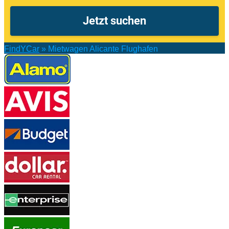
FindYCar
»
Mietwagen Alicante Flughafen