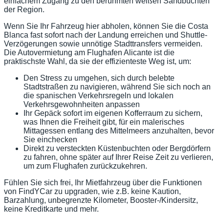
einfachem Zugang zu den berühmten weißen Sandbuchten
der Region.
Wenn Sie Ihr Fahrzeug hier abholen, können Sie die Costa
Blanca fast sofort nach der Landung erreichen und Shuttle-
Verzögerungen sowie unnötige Stadttransfers vermeiden.
Die Autovermietung am Flughafen Alicante ist die
praktischste Wahl, da sie der effizienteste Weg ist, um:
Den Stress zu umgehen, sich durch belebte
Stadtstraßen zu navigieren, während Sie sich noch an
die spanischen Verkehrsregeln und lokalen
Verkehrsgewohnheiten anpassen
Ihr Gepäck sofort im eigenen Kofferraum zu sichern,
was Ihnen die Freiheit gibt, für ein malerisches
Mittagessen entlang des Mittelmeers anzuhalten, bevor
Sie einchecken
Direkt zu versteckten Küstenbuchten oder Bergdörfern
zu fahren, ohne später auf Ihrer Reise Zeit zu verlieren,
um zum Flughafen zurückzukehren.
Fühlen Sie sich frei, Ihr Mietfahrzeug über die Funktionen
von FindYCar zu upgraden, wie z.B. keine Kaution,
Barzahlung, unbegrenzte Kilometer, Booster-/Kindersitz,
keine Kreditkarte und mehr.