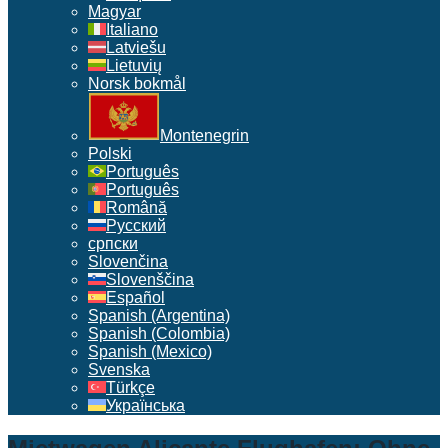
Magyar
Italiano
Latviešu
Lietuvių
Norsk bokmål
Montenegrin
Polski
Português
Português
Română
Русский
српски
Slovenčina
Slovenščina
Español
Spanish (Argentina)
Spanish (Colombia)
Spanish (Mexico)
Svenska
Türkçe
Українська