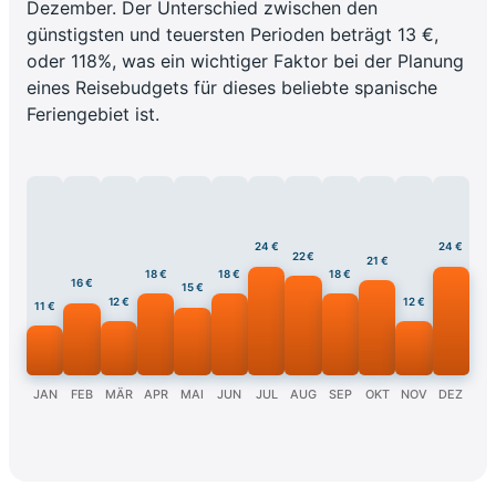
Dezember. Der Unterschied zwischen den
günstigsten und teuersten Perioden beträgt 13 €,
oder 118%, was ein wichtiger Faktor bei der Planung
eines Reisebudgets für dieses beliebte spanische
Feriengebiet ist.
24 €
24 €
22 €
21 €
18 €
18 €
18 €
16 €
15 €
12 €
12 €
11 €
JAN
FEB
MÄR
APR
MAI
JUN
JUL
AUG
SEP
OKT
NOV
DEZ