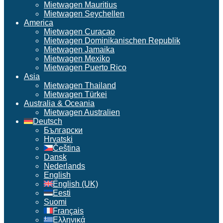
Mietwagen Mauritius
Mietwagen Seychellen
America
Mietwagen Curacao
Mietwagen Dominikanischen Republik
Mietwagen Jamaika
Mietwagen Mexiko
Mietwagen Puerto Rico
Asia
Mietwagen Thailand
Mietwagen Türkei
Australia & Oceania
Mietwagen Australien
Deutsch
Български
Hrvatski
Čeština
Dansk
Nederlands
English
English (UK)
Eesti
Suomi
Français
Ελληνικά