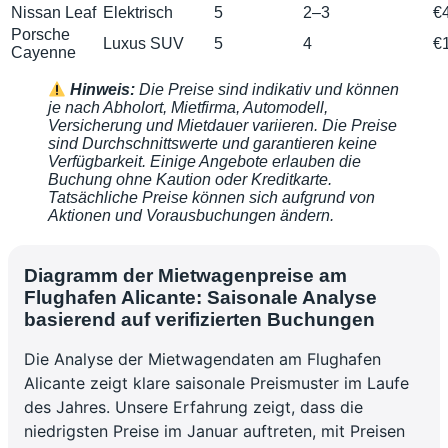
Nissan Leaf
Elektrisch
5
2–3
€
Porsche
Luxus SUV
5
4
€
Cayenne
Hinweis:
Die Preise sind indikativ und können
je nach Abholort, Mietfirma, Automodell,
Versicherung und Mietdauer variieren. Die Preise
sind Durchschnittswerte und garantieren keine
Verfügbarkeit. Einige Angebote erlauben die
Buchung ohne Kaution oder Kreditkarte.
Tatsächliche Preise können sich aufgrund von
Aktionen und Vorausbuchungen ändern.
Diagramm der Mietwagenpreise am
Flughafen Alicante: Saisonale Analyse
basierend auf verifizierten Buchungen
Die Analyse der Mietwagendaten am Flughafen
Alicante zeigt klare saisonale Preismuster im Laufe
des Jahres. Unsere Erfahrung zeigt, dass die
niedrigsten Preise im Januar auftreten, mit Preisen