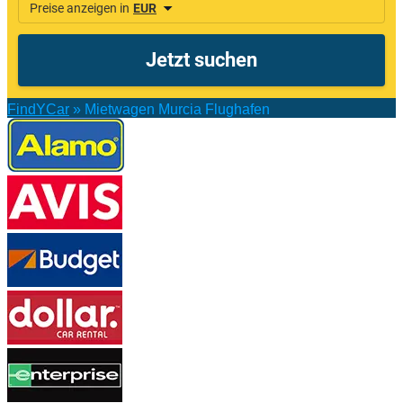
FindYCar
»
Mietwagen Murcia Flughafen