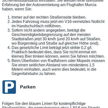
Sicherheitsstandards einhalten. Sie werden eine stressfreie
Erfahrung bei der Autovermietung am Flughafen Murcia
haben, wenn Sie:
Immer auf der rechten Straßenseite bleiben.
Jedes Fahrzeug muss jetzt ein V16-vernetztes Notlicht
im Handschuhfach mitführen.
Sofern nicht anders angegeben, beträgt die
Geschwindigkeitsbegrenzung auf den meisten
Stadtstraßen jetzt 30 km/h (und 20 km/h auf Straßen,
wo Bürgersteig und Straße auf gleicher Höhe sind).
Das gesetzliche Limit beträgt jetzt strikte 0,2 g/l.
Praktisch bedeutet dies, dass Sie nicht einmal ein
kleines Bier trinken können, wenn Sie fahren möchten.
Beim Überholen von Radfahrern oder Mopeds müssen
Sie einen seitlichen Abstand von mindestens 1,5
Metern einhalten, auch wenn dies bedeutet, in die
Gegenfahrbahn zu fahren.
Parken
Folgen Sie den blauen Linien für kostenpflichtige
Straßenplätze, die normalerweise etwa 1,50 € pro Stunde