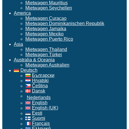
Mietwagen Mauritius
Mietwagen Seychellen
America
Mietwagen Curacao
Mietwagen Dominikanischen Republik
Mietwagen Jamaika
Mietwagen Mexiko
Mietwagen Puerto Rico
Asia
Mietwagen Thailand
Mietwagen Türkei
Australia & Oceania
Mietwagen Australien
Deutsch
Български
Hrvatski
Čeština
Dansk
Nederlands
English
English (UK)
Eesti
Suomi
Français
Ελληνικά