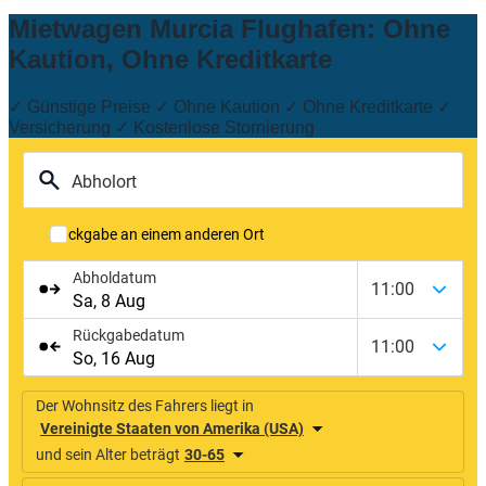
Mietwagen Murcia Flughafen: Ohne
Kaution, Ohne Kreditkarte
✓ Günstige Preise ✓ Ohne Kaution ✓ Ohne Kreditkarte ✓
Versicherung ✓ Kostenlose Stornierung