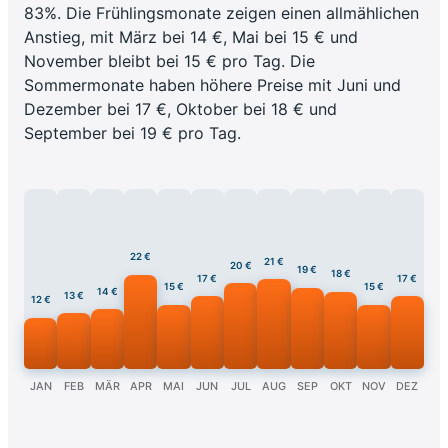
83%. Die Frühlingsmonate zeigen einen allmählichen
Anstieg, mit März bei 14 €, Mai bei 15 € und
November bleibt bei 15 € pro Tag. Die
Sommermonate haben höhere Preise mit Juni und
Dezember bei 17 €, Oktober bei 18 € und
September bei 19 € pro Tag.
22 €
21 €
20 €
19 €
18 €
17 €
17 €
15 €
15 €
14 €
13 €
12 €
JAN
FEB
MÄR
APR
MAI
JUN
JUL
AUG
SEP
OKT
NOV
DEZ