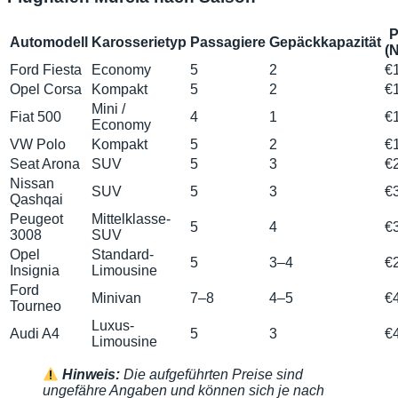
P
Automodell
Karosserietyp
Passagiere
Gepäckkapazität
(
Ford Fiesta
Economy
5
2
€
Opel Corsa
Kompakt
5
2
€
Mini /
Fiat 500
4
1
€
Economy
VW Polo
Kompakt
5
2
€
Seat Arona
SUV
5
3
€
Nissan
SUV
5
3
€
Qashqai
Peugeot
Mittelklasse-
5
4
€
3008
SUV
Opel
Standard-
5
3–4
€
Insignia
Limousine
Ford
Minivan
7–8
4–5
€
Tourneo
Luxus-
Audi A4
5
3
€
Limousine
Hinweis:
Die aufgeführten Preise sind
ungefähre Angaben und können sich je nach