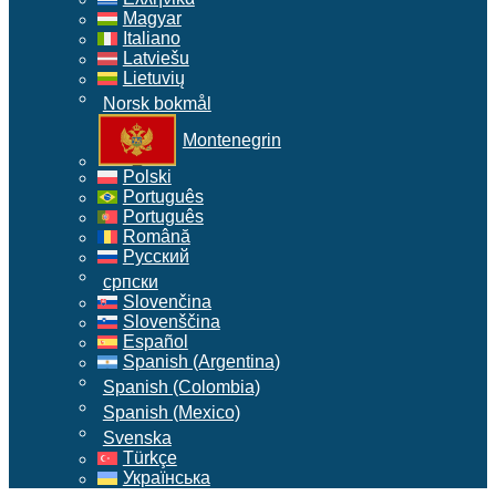
Magyar
Italiano
Latviešu
Lietuvių
Norsk bokmål
Montenegrin
Polski
Português
Português
Română
Русский
српски
Slovenčina
Slovenščina
Español
Spanish (Argentina)
Spanish (Colombia)
Spanish (Mexico)
Svenska
Türkçe
Українська