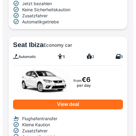
Jetzt bezahlen
Keine Sicherheitskaution
Zusatzfahrer
Automatikgetriebe
Seat Ibiza
Economy car
Automatic
5
2
5
€6
from
per day
View deal
Flughafentransfer
Kleine Kaution
Zusatzfahrer