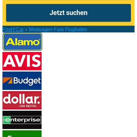
FindYCar
»
Mietwagen Faro Flughafen