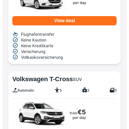
per day
View deal
Flughafentransfer
Keine Kaution
Keine Kreditkarte
Versicherung
Vollkaskoversicherung
Volkswagen T-Cross
SUV
Automatic
5
2
5
€5
from
per day