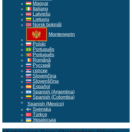
Magyar
Italiano
Latviešu
Lietuvių
Norsk bokmål
Montenegrin
Polski
Português
Português
Română
Русский
српски
Slovenčina
Slovenščina
Español
Spanish (Argentina)
Spanish (Colombia)
Spanish (Mexico)
Svenska
Türkçe
Українська