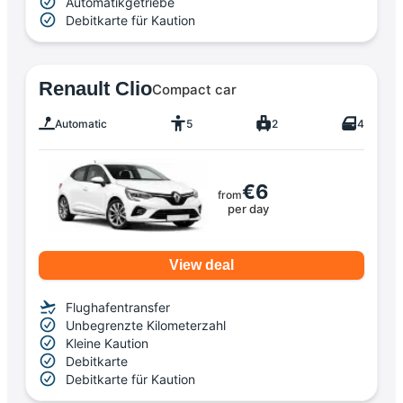
Automatikgetriebe
Debitkarte für Kaution
Renault Clio
Compact car
Automatic
5
2
4
€6
from
per day
View deal
Flughafentransfer
Unbegrenzte Kilometerzahl
Kleine Kaution
Debitkarte
Debitkarte für Kaution