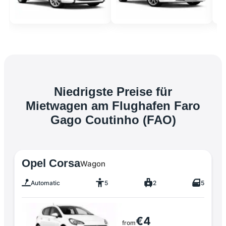
Niedrigste Preise für
Mietwagen am Flughafen Faro
Gago Coutinho (FAO)
Opel Corsa
Wagon
Automatic
5
2
5
€4
from