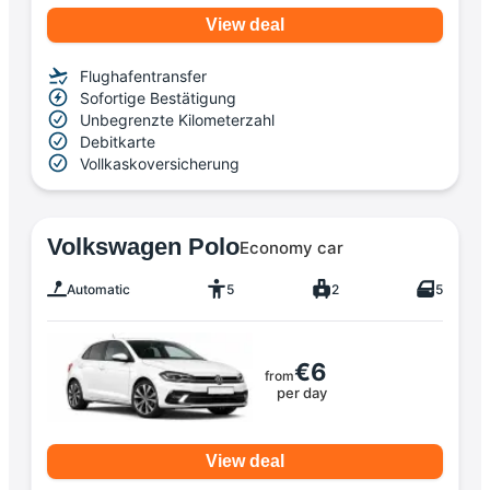
View deal
Flughafentransfer
Sofortige Bestätigung
Unbegrenzte Kilometerzahl
Debitkarte
Vollkaskoversicherung
Volkswagen Polo
Economy car
Automatic
5
2
5
€6
from
per day
View deal