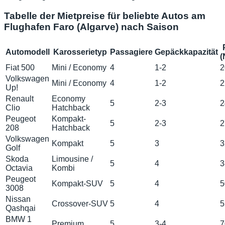
Tabelle der Mietpreise für beliebte Autos am
Flughafen Faro (Algarve) nach Saison
Automodell
Karosserietyp
Passagiere
Gepäckkapazität
(
Fiat 500
Mini / Economy
4
1-2
2
Volkswagen
Mini / Economy
4
1-2
2
Up!
Renault
Economy
5
2-3
2
Clio
Hatchback
Peugeot
Kompakt-
5
2-3
2
208
Hatchback
Volkswagen
Kompakt
5
3
3
Golf
Skoda
Limousine /
5
4
3
Octavia
Kombi
Peugeot
Kompakt-SUV
5
4
5
3008
Nissan
Crossover-SUV
5
4
5
Qashqai
BMW 1
Premium
5
3-4
7