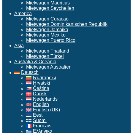
Mietwagen Mauritius
Mietwagen Seychellen
America
Mietwagen Curacao
Mietwagen Dominikanischen Republik
Mietwagen Jamaika
Mietwagen Mexiko
Mietwagen Puerto Rico
Asia
Mietwagen Thailand
Mietwagen Türkei
Australia & Oceania
Mietwagen Australien
Deutsch
Български
Hrvatski
Čeština
Dansk
Nederlands
English
English (UK)
Eesti
Suomi
Français
Ελληνικά