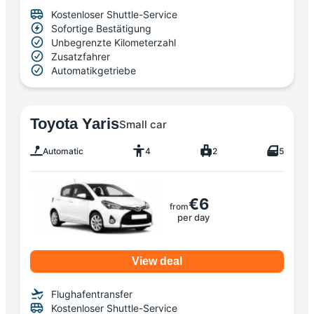
Kostenloser Shuttle-Service
Sofortige Bestätigung
Unbegrenzte Kilometerzahl
Zusatzfahrer
Automatikgetriebe
Toyota Yaris
Small car
Automatic
4
2
5
€6
from
per day
View deal
Flughafentransfer
Kostenloser Shuttle-Service