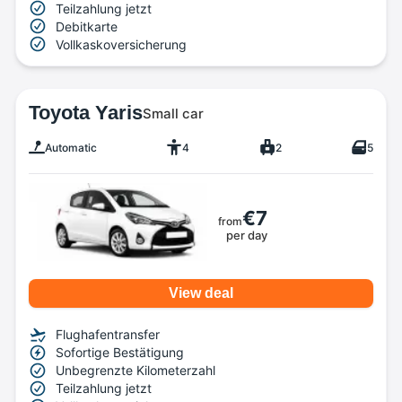
Teilzahlung jetzt
Debitkarte
Vollkaskoversicherung
Toyota Yaris
Small car
Automatic
4
2
5
€7
from
per day
View deal
Flughafentransfer
Sofortige Bestätigung
Unbegrenzte Kilometerzahl
Teilzahlung jetzt