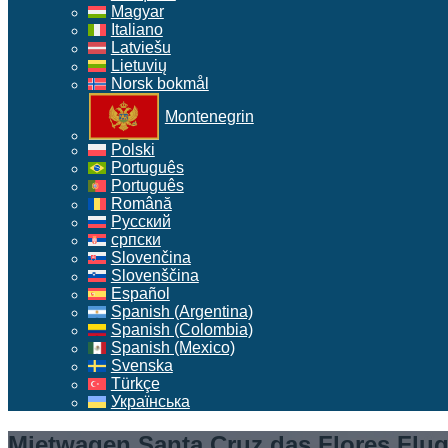
Magyar
Italiano
Latviešu
Lietuvių
Norsk bokmål
Montenegrin
Polski
Português
Português
Română
Русский
српски
Slovenčina
Slovenščina
Español
Spanish (Argentina)
Spanish (Colombia)
Spanish (Mexico)
Svenska
Türkçe
Українська
Mietwagen Santa Cruz das Flores Flug