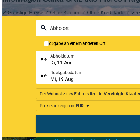
✓ Günstige Preise ✓ Ohne Kaution ✓ Ohne Kreditkarte ✓ Ver