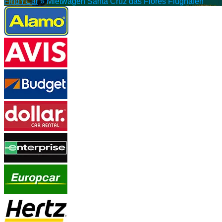
FindYCar
»
Mietwagen Santa Cruz das Flores Flughafen