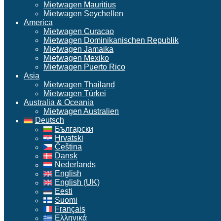
Mietwagen Mauritius
Mietwagen Seychellen
America
Mietwagen Curacao
Mietwagen Dominikanischen Republik
Mietwagen Jamaika
Mietwagen Mexiko
Mietwagen Puerto Rico
Asia
Mietwagen Thailand
Mietwagen Türkei
Australia & Oceania
Mietwagen Australien
Deutsch
Български
Hrvatski
Čeština
Dansk
Nederlands
English
English (UK)
Eesti
Suomi
Français
Ελληνικά