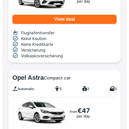
per day
View deal
Flughafentransfer
Keine Kaution
Keine Kreditkarte
Versicherung
Vollkaskoversicherung
Opel Astra
Compact car
Automatic
5
2
5
€47
from
per day