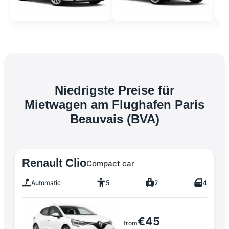
Niedrigste Preise für
Mietwagen am Flughafen Paris
Beauvais (BVA)
Renault Clio
Compact car
Automatic
5
2
4
€45
from