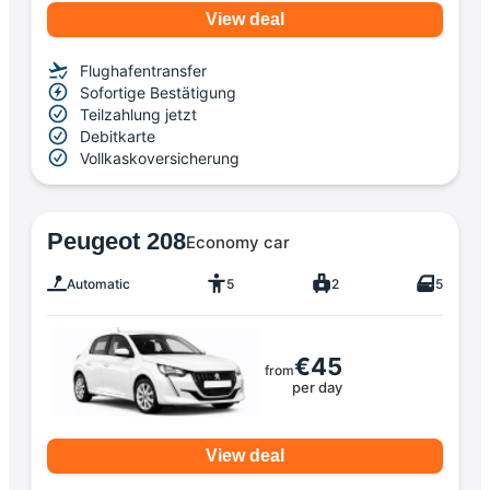
View deal
Flughafentransfer
Sofortige Bestätigung
Teilzahlung jetzt
Debitkarte
Vollkaskoversicherung
Peugeot 208
Economy car
Automatic
5
2
5
€45
from
per day
View deal