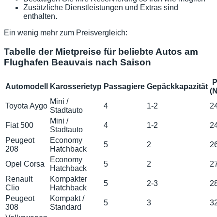
Zusätzliche Dienstleistungen und Extras sind
enthalten.
Ein wenig mehr zum Preisvergleich:
Tabelle der Mietpreise für beliebte Autos am
Flughafen Beauvais nach Saison
P
Automodell
Karosserietyp
Passagiere
Gepäckkapazität
(
Mini /
Toyota Aygo
4
1-2
2
Stadtauto
Mini /
Fiat 500
4
1-2
2
Stadtauto
Peugeot
Economy
5
2
2
208
Hatchback
Economy
Opel Corsa
5
2
2
Hatchback
Renault
Kompakter
5
2-3
2
Clio
Hatchback
Peugeot
Kompakt /
5
3
3
308
Standard