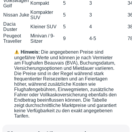
Volkswagen
Kompakt
5
3
3
Golf
Kompakter
Nissan Juke
5
3
3
SUV
Dacia
Kleiner SUV
5
4
3
Duster
Peugeot
Minivan / 9-
9
4-5
7
Traveller
Sitzer
Hinweis:
Die angegebenen Preise sind
ungefähre Werte und können je nach Vermieter
am Flughafen Beauvais (BVA), Buchungsdatum,
Versicherungsoptionen und Mietdauer variieren.
Die Preise sind in der Regel während stark
frequentierter Reisezeiten und an Feiertagen
höher, während zusätzliche Kosten wie
Flughafengebühren, Einwegmieten, zusätzliche
Fahrer oder Vollkaskoversicherung ebenfalls den
Endbetrag beeinflussen können. Die Tabelle
zeigt durchschnittliche Marktpreise und garantiert
keine Verfügbarkeit zu den exakt angegebenen
Tarifen.