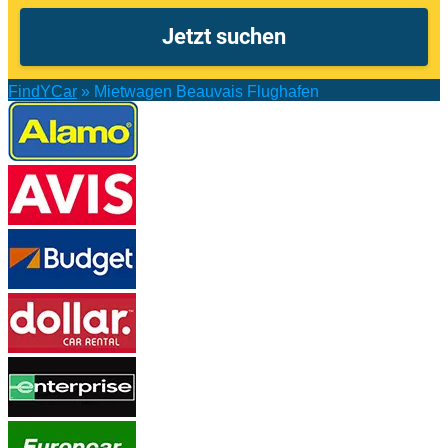
FindYCar
»
Mietwagen Beauvais Flughafen