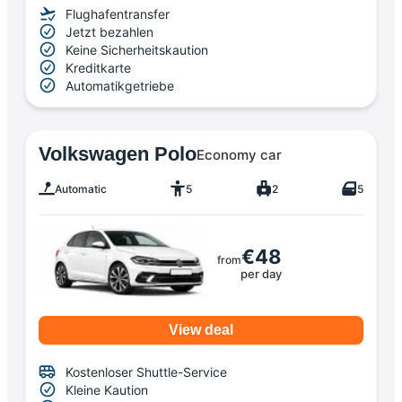
Flughafentransfer
Jetzt bezahlen
Keine Sicherheitskaution
Kreditkarte
Automatikgetriebe
Volkswagen Polo
Economy car
Automatic
5
2
5
€48
from
per day
View deal
Kostenloser Shuttle-Service
Kleine Kaution