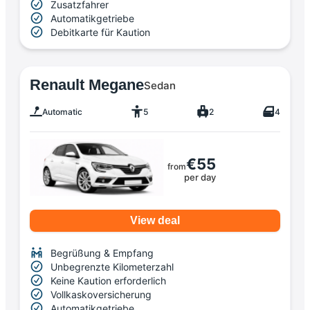
Zusatzfahrer
Automatikgetriebe
Debitkarte für Kaution
Renault Megane
Sedan
Automatic
5
2
4
€55
from
per day
View deal
Begrüßung & Empfang
Unbegrenzte Kilometerzahl
Keine Kaution erforderlich
Vollkaskoversicherung
Automatikgetriebe