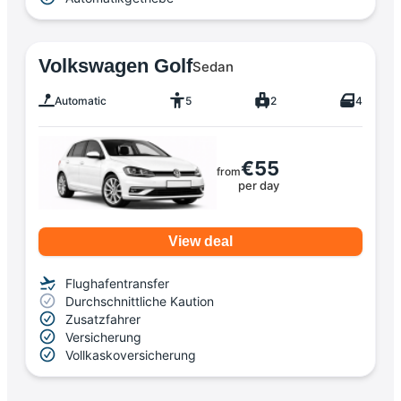
Volkswagen Golf
Sedan
Automatic
5
2
4
€55
from
per day
View deal
Flughafentransfer
Durchschnittliche Kaution
Zusatzfahrer
Versicherung
Vollkaskoversicherung