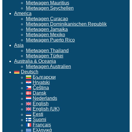
Mietwagen Mauritius
Mietwagen Seychellen
America
Mietwagen Curacao
Mietwagen Dominikanischen Republik
Mietwagen Jamaika
Mietwagen Mexiko
Mietwagen Puerto Rico
Asia
Mietwagen Thailand
Mietwagen Türkei
Australia & Oceania
Mietwagen Australien
Deutsch
Български
Hrvatski
Čeština
Dansk
Nederlands
English
English (UK)
Eesti
Suomi
Français
Ελληνικά