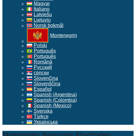
Magyar
Italiano
Latviešu
Lietuvių
Norsk bokmål
Montenegrin
Polski
Português
Português
Română
Русский
српски
Slovenčina
Slovenščina
Español
Spanish (Argentina)
Spanish (Colombia)
Spanish (Mexico)
Svenska
Türkçe
Українська
Mietwagen Beauvais Flughafen: