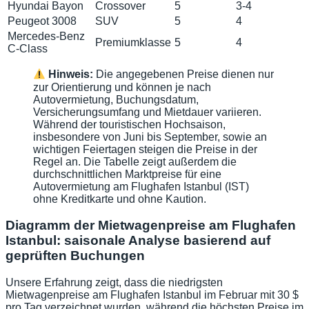
Hyundai Bayon
Crossover
5
3-4
Peugeot 3008
SUV
5
4
Mercedes-Benz
Premiumklasse
5
4
C-Class
Hinweis:
Die angegebenen Preise dienen nur
zur Orientierung und können je nach
Autovermietung, Buchungsdatum,
Versicherungsumfang und Mietdauer variieren.
Während der touristischen Hochsaison,
insbesondere von Juni bis September, sowie an
wichtigen Feiertagen steigen die Preise in der
Regel an. Die Tabelle zeigt außerdem die
durchschnittlichen Marktpreise für eine
Autovermietung am Flughafen Istanbul (IST)
ohne Kreditkarte und ohne Kaution.
Diagramm der Mietwagenpreise am Flughafen
Istanbul: saisonale Analyse basierend auf
geprüften Buchungen
Unsere Erfahrung zeigt, dass die niedrigsten
Mietwagenpreise am Flughafen Istanbul im Februar mit 30 $
pro Tag verzeichnet wurden, während die höchsten Preise im