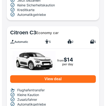
Jetzt bezahlen
Keine Sicherheitskaution
Kreditkarte
Automatikgetriebe
Citroen C3
Economy car
Automatic
5
2
5
$14
from
per day
View deal
Flughafentransfer
Kleine Kaution
Zusatzfahrer
Automatikgetriebe