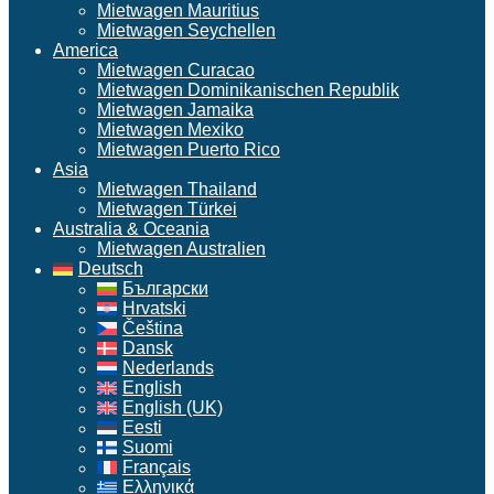
Mietwagen Mauritius
Mietwagen Seychellen
America
Mietwagen Curacao
Mietwagen Dominikanischen Republik
Mietwagen Jamaika
Mietwagen Mexiko
Mietwagen Puerto Rico
Asia
Mietwagen Thailand
Mietwagen Türkei
Australia & Oceania
Mietwagen Australien
Deutsch
Български
Hrvatski
Čeština
Dansk
Nederlands
English
English (UK)
Eesti
Suomi
Français
Ελληνικά