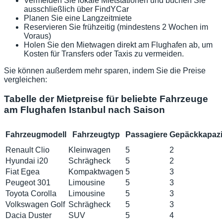
Vermeiden Sie lokale Mietstationen und buchen Sie
ausschließlich über FindYCar
Planen Sie eine Langzeitmiete
Reservieren Sie frühzeitig (mindestens 2 Wochen im
Voraus)
Holen Sie den Mietwagen direkt am Flughafen ab, um
Kosten für Transfers oder Taxis zu vermeiden.
Sie können außerdem mehr sparen, indem Sie die Preise
vergleichen:
Tabelle der Mietpreise für beliebte Fahrzeuge
am Flughafen Istanbul nach Saison
Fahrzeugmodell
Fahrzeugtyp
Passagiere
Gepäckkapazi
Renault Clio
Kleinwagen
5
2
Hyundai i20
Schrägheck
5
2
Fiat Egea
Kompaktwagen
5
3
Peugeot 301
Limousine
5
3
Toyota Corolla
Limousine
5
3
Volkswagen Golf
Schrägheck
5
3
Dacia Duster
SUV
5
4