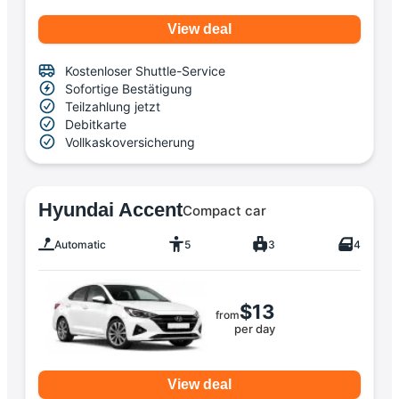
View deal
Kostenloser Shuttle-Service
Sofortige Bestätigung
Teilzahlung jetzt
Debitkarte
Vollkaskoversicherung
Hyundai Accent
Compact car
Automatic
5
3
4
$13
from
per day
View deal