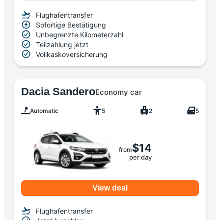
Flughafentransfer
Sofortige Bestätigung
Unbegrenzte Kilometerzahl
Teilzahlung jetzt
Vollkaskoversicherung
Dacia Sandero
Economy car
Automatic
5
2
5
$14
from
per day
View deal
Flughafentransfer