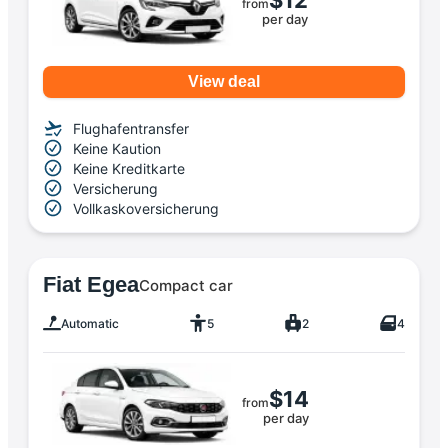
$12
from
per day
View deal
Flughafentransfer
Keine Kaution
Keine Kreditkarte
Versicherung
Vollkaskoversicherung
Fiat Egea
Compact car
Automatic
5
2
4
$14
from
per day