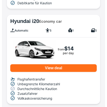
Debitkarte für Kaution
Hyundai i20
Economy car
Automatic
5
1
5
$14
from
per day
View deal
Flughafentransfer
Unbegrenzte Kilometerzahl
Durchschnittliche Kaution
Zusatzfahrer
Vollkaskoversicherung