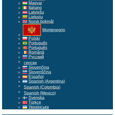
Magyar
Italiano
Latviešu
Lietuvių
Norsk bokmål
Montenegrin
Polski
Português
Português
Română
Русский
српски
Slovenčina
Slovenščina
Español
Spanish (Argentina)
Spanish (Colombia)
Spanish (Mexico)
Svenska
Türkçe
Українська