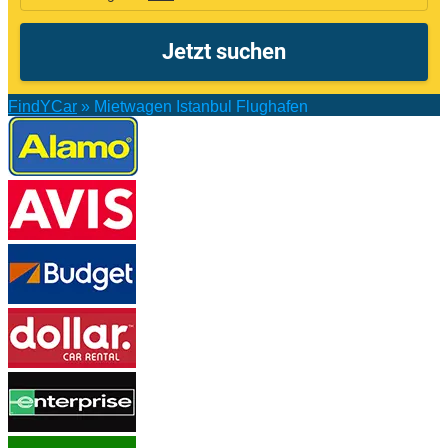
FindYCar
»
Mietwagen Istanbul Flughafen