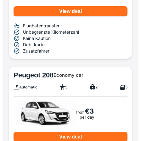
View deal
Flughafentransfer
Unbegrenzte Kilometerzahl
Keine Kaution
Debitkarte
Zusatzfahrer
Peugeot 208
Economy car
Automatic
5
2
5
€3
from
per day
View deal