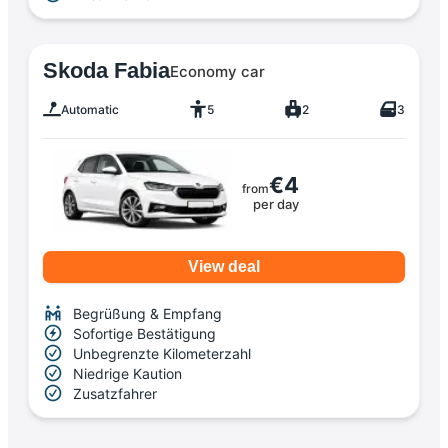
Skoda Fabia
Economy car
Automatic
5
2
3
€4
from
per day
View deal
Begrüßung & Empfang
Sofortige Bestätigung
Unbegrenzte Kilometerzahl
Niedrige Kaution
Zusatzfahrer