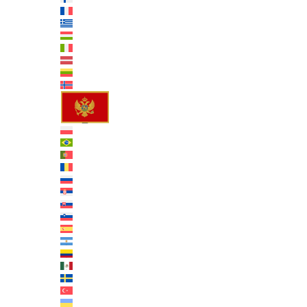
Français
Ελληνικά
Magyar
Italiano
Latviešu
Lietuvių
Norsk bokmål
Montenegrin
Polski
Português
Português
Română
Русский
српски
Slovenčina
Slovenščina
Español
Spanish (Argentina)
Spanish (Colombia)
Spanish (Mexico)
Svenska
Türkçe
Українська