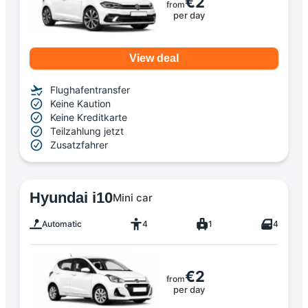
€2
from
per day
View deal
Flughafentransfer
Keine Kaution
Keine Kreditkarte
Teilzahlung jetzt
Zusatzfahrer
Hyundai i10
Mini car
Automatic
4
1
4
€2
from
per day