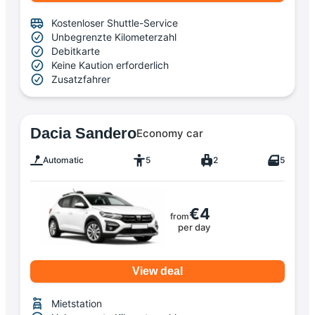
Kostenloser Shuttle-Service
Unbegrenzte Kilometerzahl
Debitkarte
Keine Kaution erforderlich
Zusatzfahrer
Dacia Sandero
Economy car
Automatic
5
2
5
€4
from
per day
View deal
Mietstation