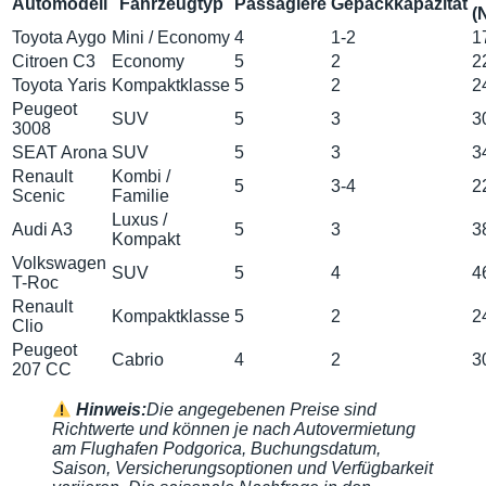
Automodell
Fahrzeugtyp
Passagiere
Gepäckkapazität
(
Toyota Aygo
Mini / Economy
4
1-2
1
Citroen C3
Economy
5
2
2
Toyota Yaris
Kompaktklasse
5
2
2
Peugeot
SUV
5
3
3
3008
SEAT Arona
SUV
5
3
3
Renault
Kombi /
5
3-4
2
Scenic
Familie
Luxus /
Audi A3
5
3
3
Kompakt
Volkswagen
SUV
5
4
4
T-Roc
Renault
Kompaktklasse
5
2
2
Clio
Peugeot
Cabrio
4
2
3
207 CC
Hinweis:
Die angegebenen Preise sind
Richtwerte und können je nach Autovermietung
am Flughafen Podgorica, Buchungsdatum,
Saison, Versicherungsoptionen und Verfügbarkeit