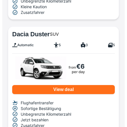
Unbegrenzte Kilometerzahl
Kleine Kaution
Zusatzfahrer
Dacia Duster
SUV
Automatic
5
3
5
€6
from
per day
View deal
Flughafentransfer
Sofortige Bestätigung
Unbegrenzte Kilometerzahl
Jetzt bezahlen
Zusatzfahrer