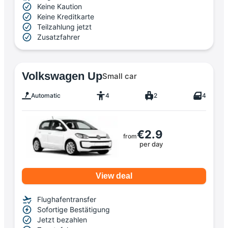
Keine Kaution
Keine Kreditkarte
Teilzahlung jetzt
Zusatzfahrer
Volkswagen Up
Small car
Automatic
4
2
4
€2.9
from
per day
View deal
Flughafentransfer
Sofortige Bestätigung
Jetzt bezahlen