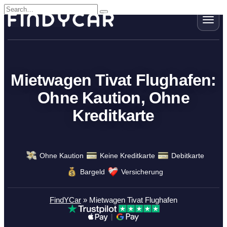
Skip
Search
to
for:
content
Mietwagen Tivat Flughafen:
Ohne Kaution, Ohne
Kreditkarte
Ohne Kaution
Keine Kreditkarte
Debitkarte
Bargeld
Versicherung
FindYCar
»
Mietwagen Tivat Flughafen