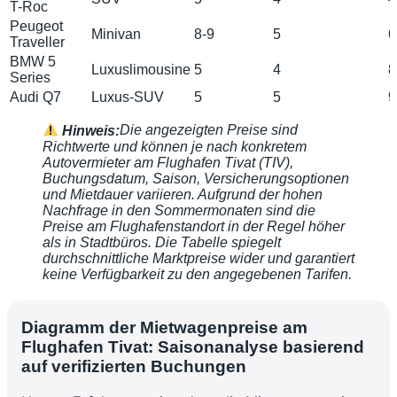
T-Roc
Peugeot
Minivan
8-9
5
6
Traveller
BMW 5
Luxuslimousine
5
4
8
Series
Audi Q7
Luxus-SUV
5
5
9
Hinweis:
Die angezeigten Preise sind
Richtwerte und können je nach konkretem
Autovermieter am Flughafen Tivat (TIV),
Buchungsdatum, Saison, Versicherungsoptionen
und Mietdauer variieren. Aufgrund der hohen
Nachfrage in den Sommermonaten sind die
Preise am Flughafenstandort in der Regel höher
als in Stadtbüros. Die Tabelle spiegelt
durchschnittliche Marktpreise wider und garantiert
keine Verfügbarkeit zu den angegebenen Tarifen.
Diagramm der Mietwagenpreise am
Flughafen Tivat: Saisonanalyse basierend
auf verifizierten Buchungen