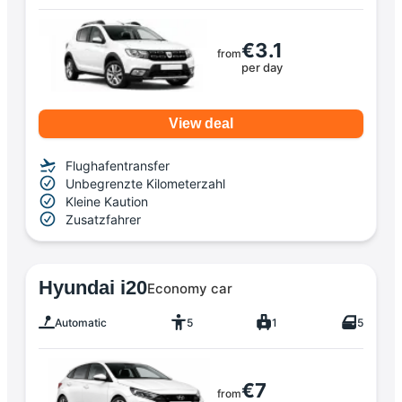
€3.1
from
per day
View deal
Flughafentransfer
Unbegrenzte Kilometerzahl
Kleine Kaution
Zusatzfahrer
Hyundai i20
Economy car
Automatic
5
1
5
€7
from