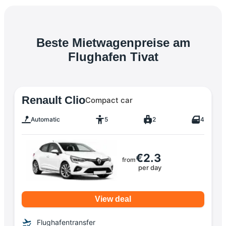
Beste Mietwagenpreise am
Flughafen Tivat
Renault Clio
Compact car
Automatic
5
2
4
€2.3
from
per day
View deal
Flughafentransfer