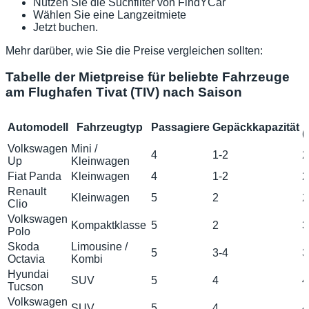
Nutzen Sie die Suchfilter von FindYCar
Wählen Sie eine Langzeitmiete
Jetzt buchen.
Mehr darüber, wie Sie die Preise vergleichen sollten:
Tabelle der Mietpreise für beliebte Fahrzeuge
am Flughafen Tivat (TIV) nach Saison
Automodell
Fahrzeugtyp
Passagiere
Gepäckkapazität
(
Volkswagen
Mini /
4
1-2
2
Up
Kleinwagen
Fiat Panda
Kleinwagen
4
1-2
2
Renault
Kleinwagen
5
2
2
Clio
Volkswagen
Kompaktklasse
5
2
3
Polo
Skoda
Limousine /
5
3-4
3
Octavia
Kombi
Hyundai
SUV
5
4
4
Tucson
Volkswagen
SUV
5
4
4