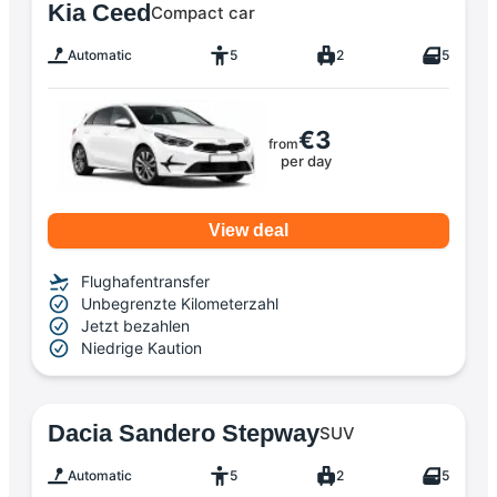
Kia Ceed
Compact car
Automatic
5
2
5
€3
from
per day
View deal
Flughafentransfer
Unbegrenzte Kilometerzahl
Jetzt bezahlen
Niedrige Kaution
Dacia Sandero Stepway
SUV
Automatic
5
2
5