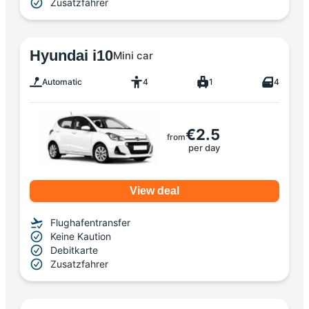
Zusatzfahrer
Hyundai i10
Mini car
Automatic
4
1
4
€2.5
from
per day
View deal
Flughafentransfer
Keine Kaution
Debitkarte
Zusatzfahrer